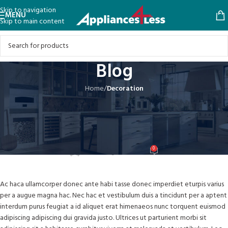
Skip to navigation
MENU
Skip to main content
Blog
Home
/
Decoration
DECORATION
Creative water features and
exterior
0
user
On August 27, 2021
Ac haca ullamcorper donec ante habi tasse donec imperdiet eturpis varius
per a augue magna hac. Nec hac et vestibulum duis a tincidunt per a aptent
interdum purus feugiat a id aliquet erat himenaeos nunc torquent euismod
adipiscing adipiscing dui gravida justo. Ultrices ut parturient morbi sit