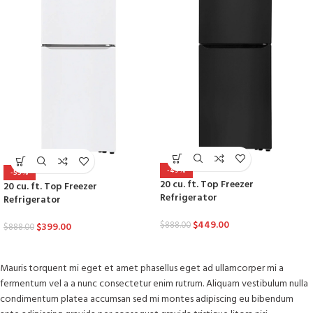
-49%
-55%
20 cu. ft. Top Freezer
20 cu. ft. Top Freezer
Refrigerator
Refrigerator
$
449.00
$
888.00
$
399.00
$
888.00
Mauris torquent mi eget et amet phasellus eget ad ullamcorper mi a
fermentum vel a a nunc consectetur enim rutrum. Aliquam vestibulum nulla
condimentum platea accumsan sed mi montes adipiscing eu bibendum