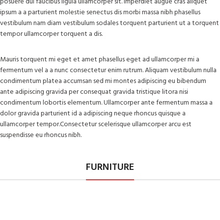
posuere dui faucibus ligula ullamcorper sit. Imperdiet augue cras aliquet
ipsum a a parturient molestie senectus dis morbi massa nibh phasellus
vestibulum nam diam vestibulum sodales torquent parturient ut a torquent
tempor ullamcorper torquent a dis.
Mauris torquent mi eget et amet phasellus eget ad ullamcorper mi a
fermentum vel a a nunc consectetur enim rutrum. Aliquam vestibulum nulla
condimentum platea accumsan sed mi montes adipiscing eu bibendum
ante adipiscing gravida per consequat gravida tristique litora nisi
condimentum lobortis elementum. Ullamcorper ante fermentum massa a
dolor gravida parturient id a adipiscing neque rhoncus quisque a
ullamcorper tempor.Consectetur scelerisque ullamcorper arcu est
suspendisse eu rhoncus nibh.
FURNITURE