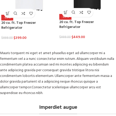
-49%
-55%
20 cu. ft. Top Freezer
20 cu. ft. Top Freezer
Refrigerator
Refrigerator
$
449.00
$
888.00
$
399.00
$
888.00
Mauris torquent mi eget et amet phasellus eget ad ullamcorper mi a
fermentum vel a a nunc consectetur enim rutrum. Aliquam vestibulum nulla
condimentum platea accumsan sed mi montes adipiscing eu bibendum
ante adipiscing gravida per consequat gravida tristique litora nisi
condimentum lobortis elementum. Ullamcorper ante fermentum massa a
dolor gravida parturient id a adipiscing neque rhoncus quisque a
ullamcorper tempor.Consectetur scelerisque ullamcorper arcu est
suspendisse eu rhoncus nibh.
Imperdiet augue