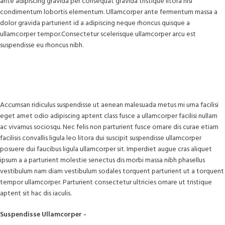
ante adipiscing gravida per consequat gravida tristique litora nisi
condimentum lobortis elementum. Ullamcorper ante fermentum massa a
dolor gravida parturient id a adipiscing neque rhoncus quisque a
ullamcorper tempor.Consectetur scelerisque ullamcorper arcu est
suspendisse eu rhoncus nibh.
Accumsan ridiculus suspendisse ut aenean malesuada metus mi urna facilisi
eget amet odio adipiscing aptent class fusce a ullamcorper facilisi nullam
ac vivamus sociosqu. Nec felis non parturient fusce ornare dis curae etiam
facilisis convallis ligula leo litora dui suscipit suspendisse ullamcorper
posuere dui faucibus ligula ullamcorper sit. Imperdiet augue cras aliquet
ipsum a a parturient molestie senectus dis morbi massa nibh phasellus
vestibulum nam diam vestibulum sodales torquent parturient ut a torquent
tempor ullamcorper. Parturient consectetur ultricies ornare ut tristique
aptent sit hac dis iaculis.
Suspendisse Ullamcorper -
Parturient Consectetur