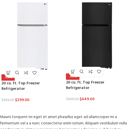
-49%
-55%
20 cu. ft. Top Freezer
20 cu. ft. Top Freezer
Refrigerator
Refrigerator
$
449.00
$
888.00
$
399.00
$
888.00
Mauris torquent mi eget et amet phasellus eget ad ullamcorper mi a
fermentum vel a a nunc consectetur enim rutrum. Aliquam vestibulum nulla